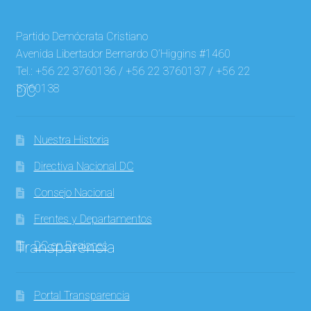
Partido Demócrata Cristiano
Avenida Libertador Bernardo O’Higgins #1460
Tel.: +56 22 3760136 / +56 22 3760137 / +56 22
3760138
DC
Nuestra Historia
Directiva Nacional DC
Consejo Nacional
Frentes y Departamentos
Transparencia
DC en Regiones
Portal Transparencia