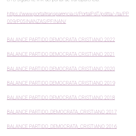
Ingresos del partido
https://www.portaltransparencia.cl/PortalPdT/pdtta/-/ta/PP
009/P05INANZAS/PFINAN/
Egresos del Partido
Vínculo al sitio electrónico del SERVEL en donde
BALANCE PARTIDO DEMOCRATA CRISTIANO 2022
consten las cuentas de ingresos y gastos electorales
BALANCE PARTIDO DEMOCRATA CRISTIANO 2021
Contratos y convenios para adquisición o
BALANCE PARTIDO DEMOCRATA CRISTIANO 2020
arrendamiento de bienes y servicios
BALANCE PARTIDO DEMOCRATA CRISTIANO 2019
BALANCE PARTIDO DEMOCRATA CRISTIANO 2018
BALANCE PARTIDO_DEMOCRATA_CRISTIANO 2017
BALANCE PARTIDO_DEMOCRATA_CRISTIANO 2016