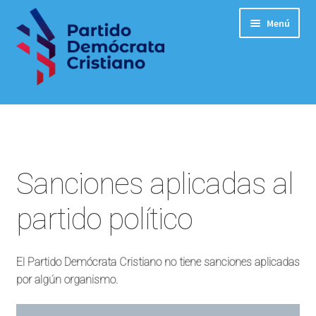
Menú
Expandi
Ideología y Posición Programática
el
menú
Expandi
Estructura y Procedimientos
hijo
el
menú
Sanciones aplicadas al
Expandi
Marco Normativo General
hijo
el
partido político
menú
Marco normativo general
hijo
Marco normativo interno
El Partido Demócrata Cristiano no tiene sanciones aplicadas
por algún organismo.
Procedimientos para postular a cargos de elección
popular