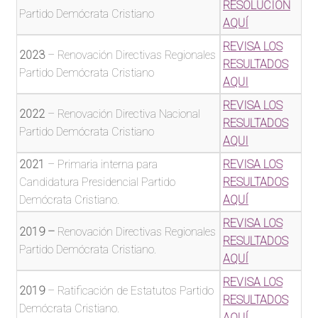
RESOLUCIÓN
Partido Demócrata Cristiano
AQUÍ
Publicación de los candidatos
REVISA LOS
2023
– Renovación Directivas Regionales
RESULTADOS
Declaración de Intereses y Patrimonio de
Partido Demócrata Cristiano
AQUI
Candidaturas y miembros del Órgano Ejecutivo
REVISA LOS
2022
– Renovación Directiva Nacional
RESULTADOS
Representantes electos y electas por votación
Partido Demócrata Cristiano
AQUI
popular
2021
– Primaria interna para
REVISA LOS
Representantes designados
Candidatura Presidencial Partido
RESULTADOS
Demócrata Cristiano.
AQUÍ
Resultados de Elecciones Internas
REVISA LOS
2019 –
Renovación Directivas Regionales
RESULTADOS
Partido Demócrata Cristiano.
Remuneraciones de funcionarios
AQUÍ
REVISA LOS
Expandi
2019
– Ratificación de Estatutos Partido
Vínculos y Financiamiento
RESULTADOS
el
Demócrata Cristiano.
AQUÍ