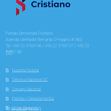
Partido Demócrata Cristiano
Avenida Libertador Bernardo O’Higgins #1460
Tel.: +56 22 3760136 / +56 22 3760137 / +56 22
3760138
DC
Nuestra Historia
Directiva Nacional DC
Consejo Nacional
Frentes y Departamentos
Transparencia
DC en Regiones