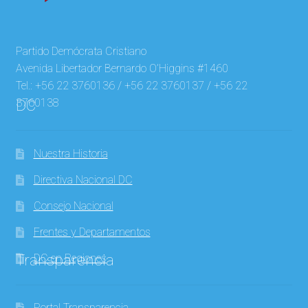
Partido Demócrata Cristiano
Avenida Libertador Bernardo O’Higgins #1460
Tel.: +56 22 3760136 / +56 22 3760137 / +56 22
3760138
DC
Nuestra Historia
Directiva Nacional DC
Consejo Nacional
Frentes y Departamentos
Transparencia
DC en Regiones
Portal Transparencia