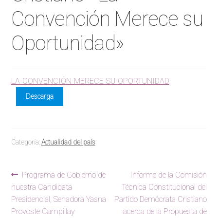
Convención Merece su
Oportunidad»
LA-CONVENCIÓN-MERECE-SU-OPORTUNIDAD
Descarga
Categoría:
Actualidad del país
Navegación
Anterior:
Siguiente:
Programa de Gobierno de
Informe de la Comisión
nuestra Candidata
Técnica Constitucional del
de
Presidencial, Senadora Yasna
Partido Demócrata Cristiano
entradas
Provoste Campillay
acerca de la Propuesta de