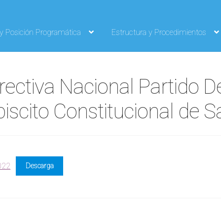
 y Posición Programática
Estructura y Procedimientos
irectiva Nacional Partido 
biscito Constitucional de S
2022
Descarga